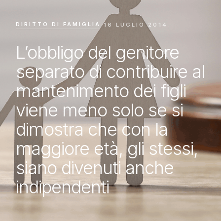
DIRITTO DI FAMIGLIA
·
16 LUGLIO 2014
L’obbligo del genitore
separato di contribuire al
mantenimento dei figli
viene meno solo se si
dimostra che con la
maggiore età, gli stessi,
siano divenuti anche
indipendenti