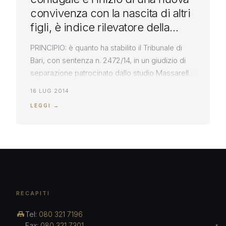
convivenza con la nascita di altri
figli, è indice rilevatore della
irreversibilità della crisi coniugale
PRINCIPIO: è quanto ha stabilito il Tribunale di
Bari, con sentenza n. 2472/14, in un giudizio di
separazione patrocinato dallo studio Massarelli.
Concludeva sul punto il Tribunale nel senso
16 LUG 2014
dell’assoluta “impossibilità di ripresa della vita
LEGGI →
coniugale” in ragione dell’allontanamento dalla
casa coniugale di un coniuge e del
conseguente inizio di una nuova convivenza
con la […]
RECAPITI
Tel:
080 321 7196
Fax:
080 321 7301