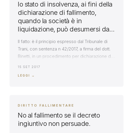
lo stato di insolvenza, ai fini della
dichiarazione di fallimento,
quando la società è in
liquidazione, può desumersi dal
fatto che gli elementi dell’attivo
Il fatto: è il principio espresso dal Tribunale di
patrimoniale, non consentano di
Trani, con sentenza n 42/2017, a firma del dott.
assicurare l’integrale
Binetti, in un procedimento per dichiarazione di
soddisfacimento dei creditori
fallimento, avviato dall’avvocato Roberto
15 SET 2017
sociali
Massarelli, per conto di un imprenditore che
LEGGI →
vantava crediti di fornitura nei confronti della
società fallenda Il principio di diritto: con la
suddetta sentenza n 42/2017 […]
DIRITTO FALLIMENTARE
No al fallimento se il decreto
ingiuntivo non persuade.