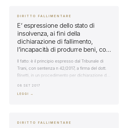
DIRITTO FALLIMENTARE
E’ espressione dello stato di
insolvenza, ai fini della
dichiarazione di fallimento,
l’incapacità di produrre beni, con
margini di redditività, e
Il fatto: è il principio espresso dal Tribunale di
l’impossibilità di ricorrere al
Trani, con sentenza n 42/2017, a firma del dott.
credito a condizioni normali
Binetti, in un procedimento per dichiarazione di
fallimento, avviato dall’avvocato Roberto
08 SET 2017
Massarelli, per conto di imprenditore che
LEGGI →
vantava crediti di fornitura nei confronti della
società fallenda Il principio: con la suddetta
sentenza n 42/2017 il Tribunale di […]
DIRITTO FALLIMENTARE