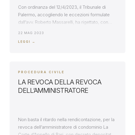
Con ordinanza del 12/4/2023, il Tribunale di
Palermo, accogliendo le eccezioni formulate
dall’avv. Roberto Massarelli, ha rigettato, con
due distinte motivazioni, la domanda di
22 MAG 2023
accertamento tecnico preventivo ex art. 696
LEGGI →
cpc, presentata dalla società acquirente di un
bene, attinto da presunti difetti di funzionalità. Il
Tribunale ha evidenziato due principi cardine –
mai troppo ribaditi […]
PROCEDURA CIVILE
LA REVOCA DELLA REVOCA
DELL’AMMINISTRATORE
Non basta il ritardo nella rendicontazione, per la
revoca dell’amministratore di condominio La
Corte d’Appello di Bari, con decreto depositato