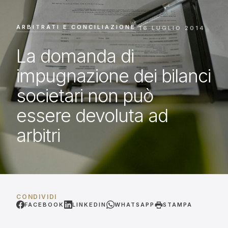
ARBITRATI E CONCILIAZIONE
·
16 LUGLIO 2014
La domanda di
impugnazione dei bilanci
societari non può
essere devoluta ad
arbitri
CONDIVIDI
FACEBOOK
LINKEDIN
WHATSAPP
STAMPA