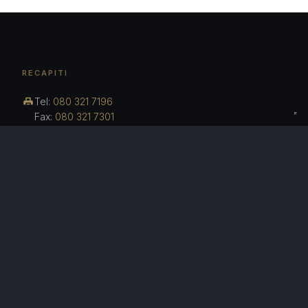
RECAPITI
Tel:
080 321 7196
Fax:
080 321 7301
studio.massarelli@gmail.com
massarelli.roberto@avvocatibari.legalmail.it
STUDIO LEGALE · BARI
Privacy Policy
Cookie Policy
© 2026 Studio Legale Massarelli.
Tutti i diritti riservati.