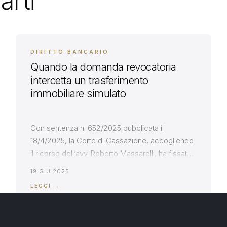
arti
DIRITTO BANCARIO
Quando la domanda revocatoria
intercetta un trasferimento
immobiliare simulato
Con sentenza n. 652/2025 pubblicata il
18/4/2025, la Corte di Cassazione, accogliendo
il ricorso dell’avv. Roberto Massarelli, ha fissato
alcuni principi di diritto che regolano l’ipotesi in
19 GIU 2025
cui lo stesso immobile (che non faccia più parte
LEGGI →
del patrimonio del debitore in quanto da questi
retrocesso all’originario cedente), sia
interessato, per un verso, da domanda