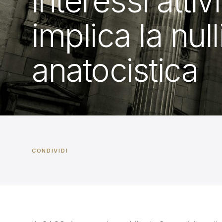
interessi attiv
implica la null
anatocistica
CONDIVIDI