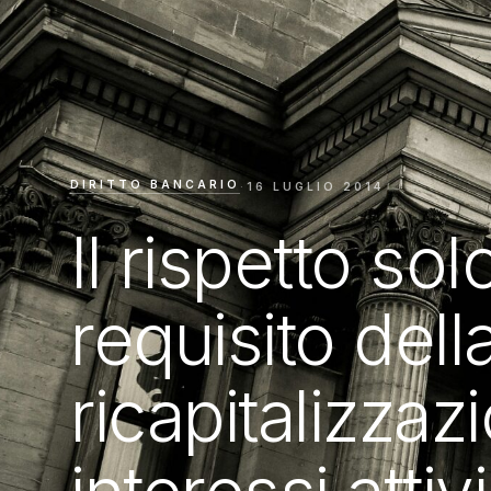
DIRITTO BANCARIO
·
16 LUGLIO 2014
Il rispetto so
requisito dell
ricapitalizzaz