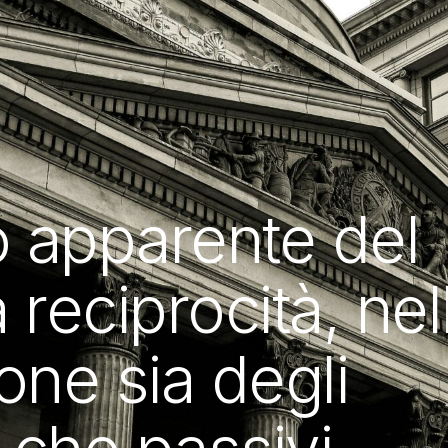
lo apparente del
a reciprocità, nel
ione sia degli