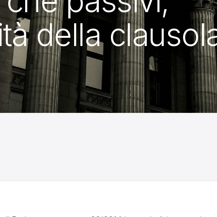
i che passivi,
ità della clausol