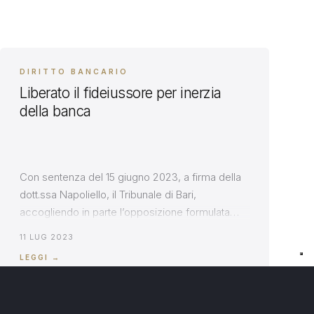
DIRITTO BANCARIO
Liberato il fideiussore per inerzia
della banca
Con sentenza del 15 giugno 2023, a firma della
dott.ssa Napoliello, il Tribunale di Bari,
accogliendo in parte l’opposizione formulata
dall’avv. Roberto Massarelli, avverso un decreto
11 LUG 2023
ingiuntivo fondato su mutuo bancario rimasto
LEGGI →
impagato, ha dichiarato liberato il fideiussore, in
ragione dell’accertata nullità parziale della
scrittura di garanzia, per violazione della legge