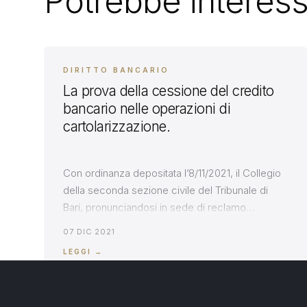
Potrebbe interess
DIRITTO BANCARIO
La prova della cessione del credito
bancario nelle operazioni di
cartolarizzazione.
Con ordinanza depositata l’8/11/2021, il Collegio
della seconda sezione civile del Tribunale di
Bari, pronunciandosi in sede di reclamo
cautelare, ha accolto l’eccezione formulata
07 DIC 2021
dall’avvocato Massarelli, di inammissibilità
LEGGI →
dell’esecuzione immobiliare minacciata dalla
banca con l’atto di precetto, per non essere
stata fornita la prova della cessione del credito