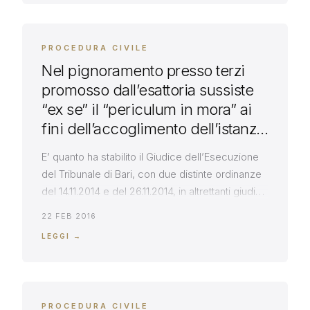
PROCEDURA CIVILE
Nel pignoramento presso terzi
promosso dall’esattoria sussiste
“ex se” il “periculum in mora” ai
fini dell’accoglimento dell’istanza
di sospensione dell’esecuzione.
E’ quanto ha stabilito il Giudice dell’Esecuzione
del Tribunale di Bari, con due distinte ordinanze
del 14.11.2014 e del 26.11.2014, in altrettanti giudizi
in cui la società Alfa, patrocinata dallo studio
22 FEB 2016
Massarelli, si è vista accogliere l’istanza di
LEGGI →
sospensione dell’esecuzione che era stata
promossa, contestualmente all’opposizione
dell’esecuzione presso terzi che aveva avviato
Equitalia. Il Tribunale […]
PROCEDURA CIVILE