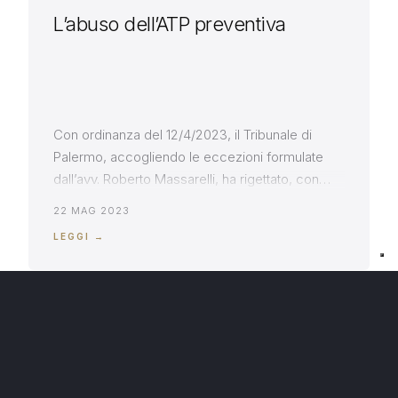
L’abuso dell’ATP preventiva
Con ordinanza del 12/4/2023, il Tribunale di
Palermo, accogliendo le eccezioni formulate
dall’avv. Roberto Massarelli, ha rigettato, con
due distinte motivazioni, la domanda di
22 MAG 2023
accertamento tecnico preventivo ex art. 696
LEGGI →
cpc, presentata dalla società acquirente di un
bene, attinto da presunti difetti di funzionalità. Il
Tribunale ha evidenziato due principi cardine –
mai troppo ribaditi […]
RECAPITI