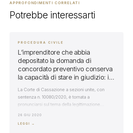
APPROFONDIMENTI CORRELATI
Potrebbe interessarti
PROCEDURA CIVILE
L’imprenditore che abbia
depositato la domanda di
concordato preventivo conserva
la capacità di stare in giudizio: il
punto delle Sezioni Unite.
La Corte di Cassazione a sezioni unite, con
sentenza n. 10080/2020, è tornata a
pronunciarsi sul tema della legittimazione
processuale dell’imprenditore che abbia
26 GIU 2020
presentato ricorso per concordato preventivo.
LEGGI →
Sent. 10080_2020