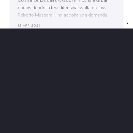
Con sentenza dell’8/3/2021 il Tribunale di Bari,
condividendo la tesi difensiva svolta dall’avv.
Roberto Massarelli, ha accolto una domanda
revocatoria “sui generis”: ha revocato cioè
16 APR 2021
un’operazione di spossessamento immobiliare,
LEGGI →
sebbene, all’epoca dell’operazione medesima,
non esistesse ancora alcuna ragione di credito
in capo al soggetto che aveva poi agito in
revocatoria. Il Tribunale, nel dichiarare
DIRITTO BANCARIO
l’inefficacia […]
Nessuna segnalazione a
sofferenza nella centrale rischi
Bankitalia per le imprese che
abbiano subito gli effetti della
crisi da Covid-19
Con l’art. 37 bis, in sede di conversione con
legge 5 giugno 2020 n. 40 del D.L. dell’8 aprile
2020 n. 23 (c.d. “Decreto liquidità”) è stata