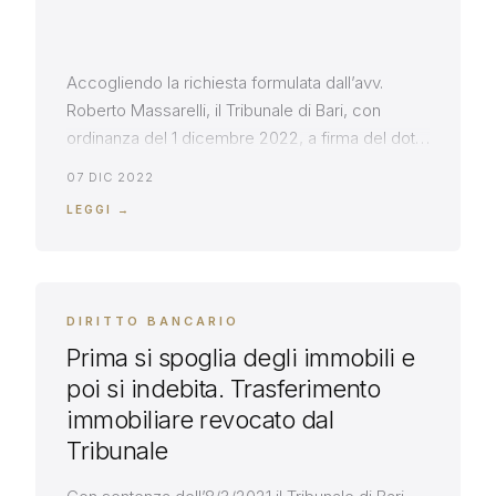
Accogliendo la richiesta formulata dall’avv.
Roberto Massarelli, il Tribunale di Bari, con
ordinanza del 1 dicembre 2022, a firma del dott.
De Palma, ha negato la provvisoria esecuzione
07 DIC 2022
del decreto ingiuntivo ottenuto da un istituto di
LEGGI →
credito, nei confronti del fideiussore, in ragione
dei rilievi mossi da quest’ultimo, in termini di
sovrabbondanza della garanzia, rispetto […]
DIRITTO BANCARIO
Prima si spoglia degli immobili e
poi si indebita. Trasferimento
immobiliare revocato dal
Tribunale