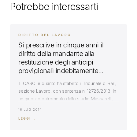
Potrebbe interessarti
DIRITTO DEL LAVORO
Si prescrive in cinque anni il
diritto della mandante alla
restituzione degli anticipi
provigionali indebitamente
versati all’agente
IL CASO: è quanto ha stabilito il Tribunale di Bari,
sezione Lavoro, con sentenza n. 12726/2013, in
un giudizio patrocinato dallo studio Massarelli,
nel quale la società Alfa aveva convenuto in
16 LUG 2014
giudizio il suo ex agente (Beta) per sentirlo
LEGGI →
condannare alla restituzione delle provvigioni
versategli in eccedenza rispetto al credito
effettivamente maturato a tale titolo. […]