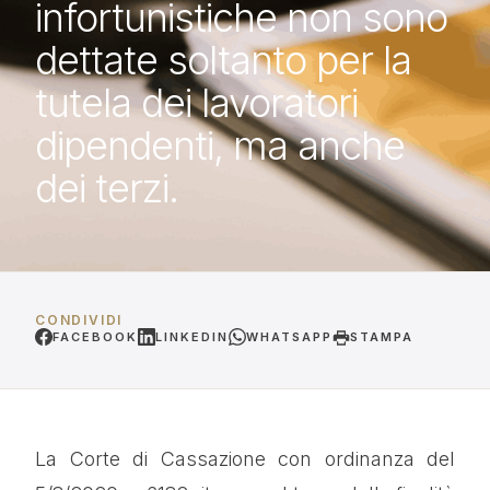
infortunistiche non sono
dettate soltanto per la
tutela dei lavoratori
dipendenti, ma anche
dei terzi.
CONDIVIDI
FACEBOOK
LINKEDIN
WHATSAPP
STAMPA
La Corte di Cassazione con ordinanza del