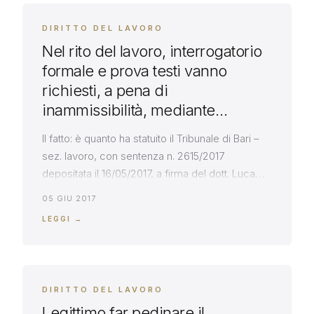
DIRITTO DEL LAVORO
Nel rito del lavoro, interrogatorio
formale e prova testi vanno
richiesti, a pena di
inammissibilità, mediante
articolazione in articoli separati e
Il fatto: è quanto ha statuito il Tribunale di Bari –
specifici, che non devono
sez. lavoro, con sentenza n. 2615/2017
contenere, in unico capitolo,
depositata il 16/05/2017, a firma del dott. Luca
circostanze ammissibili e
Ariola, rigettando la domanda di riconoscimento
05 GIU 2017
circostanze inammissibili
di mansioni e livello superiori formulata da un
LEGGI →
lavoratore, nei confronti di una società assistita
dall’avv. Roberto Massarelli Il principio di diritto:
si legge […]
DIRITTO DEL LAVORO
Legittimo far pedinare il