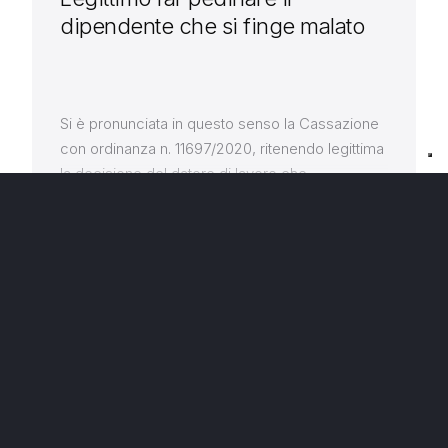
dipendente che si finge malato
Si è pronunciata in questo senso la Cassazione
con ordinanza n. 11697/2020, ritenendo legittima
la decisione del datore di lavoro che
(sospettando l’inesistenza dello stato di
25 GIU 2020
malattia) aveva ingaggiato un investigatore
LEGGI →
privato per accertare le effettive condizioni di
salute del dipendente. Cass. ord. n. 11697_2020
RECAPITI