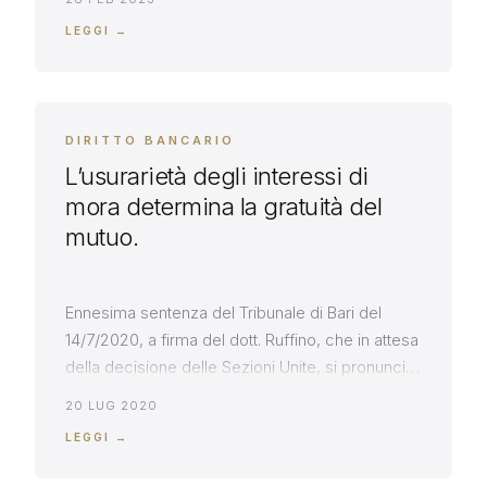
dell’operazione di cartolarizzazione. Con
LEGGI →
provvedimento del 12/12/2022, il Tribunale di
Bari, sez. fallimentare – accogliendo l’eccezione
formulata dall’avv. Roberto Massarelli – rigetta la
domanda di risoluzione del concordato […]
DIRITTO BANCARIO
L’usurarietà degli interessi di
mora determina la gratuità del
mutuo.
Ennesima sentenza del Tribunale di Bari del
14/7/2020, a firma del dott. Ruffino, che in attesa
della decisione delle Sezioni Unite, si pronuncia
nel senso della rilevanza degli interessi di mora
20 LUG 2020
ai fini del vaglio di usurarietà del mutuo.
LEGGI →
Sentenza 2168_2020