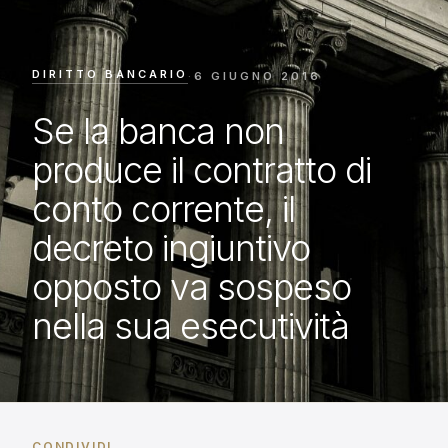
DIRITTO BANCARIO
·
6 GIUGNO 2016
Se la banca non
produce il contratto di
conto corrente, il
decreto ingiuntivo
opposto va sospeso
nella sua esecutività
CONDIVIDI