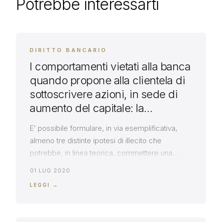
Potrebbe interessarti
DIRITTO BANCARIO
I comportamenti vietati alla banca
quando propone alla clientela di
sottoscrivere azioni, in sede di
aumento del capitale: la
riprofilatura di massa, i
E’ possibile formulare, in via esemplificativa,
finanziamenti baciati e gli abusi
almeno tre distinte ipotesi di illecito che
in regime di Execution Only.
potrebbe, in linea teorica, commettere una
banca, al fine di conseguire, ad ogni costo,
01 LUG 2020
l’obbiettivo del collocamento delle proprie
LEGGI →
azioni, presso la clientela in sede di aumento di
capitale: la riprofilatura di massa, i finanziamenti
baciati e gli abusi in regime di […]