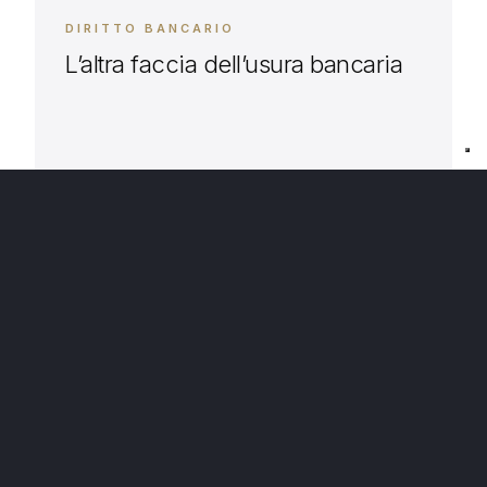
DIRITTO BANCARIO
L’altra faccia dell’usura bancaria
Il peggio del peggio sul fronte dell’usura
bancaria. Accogliendo le istanze dell’avv.
Massarelli, il Tribunale di Bari, con ordinanza del
2/11/2021, ha disposto una CTU contabile
16 NOV 2021
tutt’altro che consueta nel contenzioso bancario,
LEGGI →
finalizzata cioè all’accertamento della c.d. “usura
concreta”. Si tratta di un’ipotesi di usura – poco
esplorata in giurisprudenza – disciplinata dall’art.
644 comma […]
DIRITTO BANCARIO
LA PROVA TESTIMONIALE E’