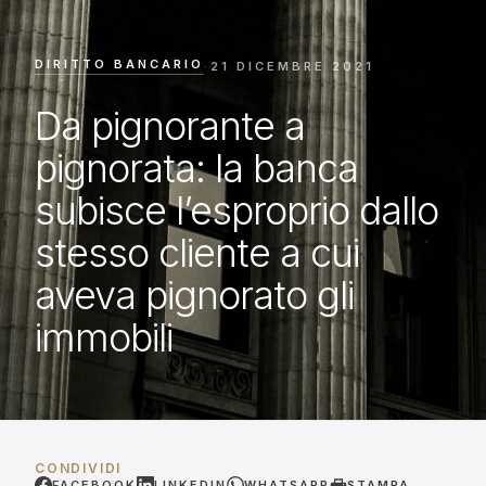
DIRITTO BANCARIO
·
21 DICEMBRE 2021
Da pignorante a
pignorata: la banca
subisce l’esproprio dallo
stesso cliente a cui
aveva pignorato gli
immobili
CONDIVIDI
FACEBOOK
LINKEDIN
WHATSAPP
STAMPA