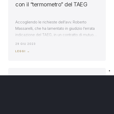
con il “termometro” del TAEG
Accogliendo le richieste dell’avv. Roberto
Massarelli, che ha lamentato in giudizio l’errata
indicazione del TAEG, in un contratto di mutuo
concluso tra banca e consumatore ed ha
29 GIU 2023
conseguentemente invocato l’applicazione, in
LEGGI →
luogo del tasso contrattuale, del c.d. “tasso
BOT”, il Tribunale di Bari, con ordinanza dell’11
maggio 2023 – sciogliendo la riserva
inizialmente formulata per […]
DIRITTO BANCARIO
È nulla per mancanza di causa la
clausola che prevede la
commissione di massimo
scoperto, calcolata non già sulla
somma affidata e non utilizzata