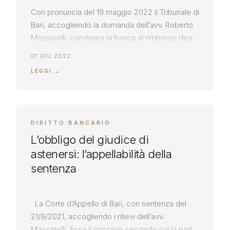
Con pronuncia del 19 maggio 2022 il Tribunale di
Bari, accogliendo la domanda dell’avv. Roberto
Massarelli, condanna la banca al rimborso degli
illegittimi addebiti operati sul conto, non avendo
01 GIU 2022
la stessa prodotto in giudizio – perché
LEGGI →
irreperibile – il contratto di accensione del conto
che potesse legittimare quegli addebiti. Si dà
atto, nella pronuncia, che […]
DIRITTO BANCARIO
L’obbligo del giudice di
astenersi: l’appellabilità della
sentenza
La Corte d’Appello di Bari, con sentenza del
21/9/2021, accogliendo i rilievi dell’avv.
Massarelli, fissa il principio secondo cui la parte