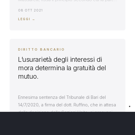
che non abbia tempestivamente formulato
08 OTT 2021
istanza di ricusazione del giudice, non può
LEGGI →
dolersi della sua mancata astensione e non può,
sotto questo profilo, impugnare la sentenza. Si
legge in particolare nella sentenza della […]
DIRITTO BANCARIO
L’usurarietà degli interessi di
mora determina la gratuità del
mutuo.
Ennesima sentenza del Tribunale di Bari del
14/7/2020, a firma del dott. Ruffino, che in attesa
della decisione delle Sezioni Unite, si pronuncia
nel senso della rilevanza degli interessi di mora
20 LUG 2020
ai fini del vaglio di usurarietà del mutuo.
LEGGI →
Sentenza 2168_2020