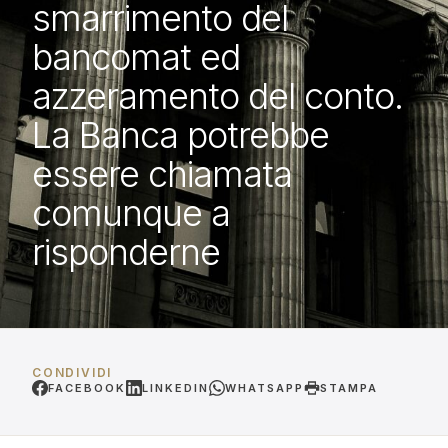
smarrimento del
bancomat ed
azzeramento del conto.
La Banca potrebbe
essere chiamata
comunque a
risponderne
CONDIVIDI
FACEBOOK
LINKEDIN
WHATSAPP
STAMPA