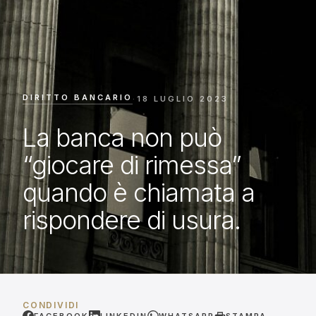
DIRITTO BANCARIO
·
18 LUGLIO 2023
La banca non può
“giocare di rimessa”
quando è chiamata a
rispondere di usura.
CONDIVIDI