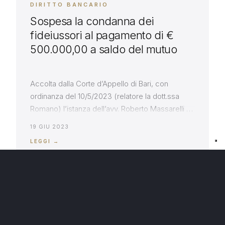
DIRITTO BANCARIO
Sospesa la condanna dei
fideiussori al pagamento di €
500.000,00 a saldo del mutuo
Accolta dalla Corte d’Appello di Bari, con
ordinanza del 10/5/2023 (relatore la dott.ssa
Romano) l’istanza dell’avv. Roberto Massarelli di
sospensione dell’esecutorietà della sentenza di
19 GIU 2023
primo grado, che aveva condannato i fideiussori
LEGGI →
al pagamento del saldo del mutuo per €
500.000,00, tra capitale, interessi e spese. Ha
ritenuto la Corte barese che l’istanza di
liberazione dei […]
DIRITTO BANCARIO
Prima si spoglia degli immobili e
poi si indebita. Trasferimento