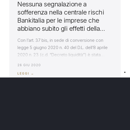
Nessuna segnalazione a
sofferenza nella centrale rischi
Bankitalia per le imprese che
abbiano subito gli effetti della
crisi da Covid-19
Con l’art. 37 bis, in sede di conversione con
legge 5 giugno 2020 n. 40 del D.L. dell’8 aprile
2020 n. 23 (c.d. “Decreto liquidità”) è stata
disposta, quantomeno fino al 30 settembre
26 GIU 2020
2020, la sospensione delle segnalazioni a
LEGGI →
sofferenza in centrale rischi Bankitalia per le
imprese che risultino beneficiare delle misure di
sostegno finanziario […]
DIRITTO BANCARIO
LA PROVA TESTIMONIALE E’
UTILIZZABILE SE
L’INAMMISSIBILITÀ È ECCEPITA