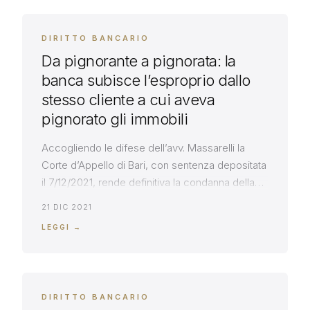
DIRITTO BANCARIO
Da pignorante a pignorata: la
banca subisce l’esproprio dallo
stesso cliente a cui aveva
pignorato gli immobili
Accogliendo le difese dell’avv. Massarelli la
Corte d’Appello di Bari, con sentenza depositata
il 7/12/2021, rende definitiva la condanna della
banca alla restituzione degli illegittimi addebiti
21 DIC 2021
operati sul conto. Decisivo il ritardo della banca
LEGGI →
nel fornire in giudizio la prova della liquidazione
dei titoli. Interessante il passaggio della sentenza
in cui la Corte ha ritenuto […]
DIRITTO BANCARIO