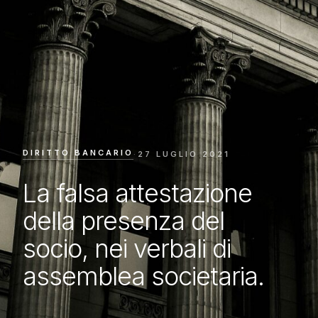
DIRITTO BANCARIO
·
27 LUGLIO 2021
La falsa attestazione
della presenza del
socio, nei verbali di
assemblea societaria.