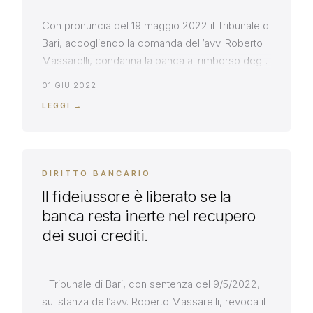
Con pronuncia del 19 maggio 2022 il Tribunale di
Bari, accogliendo la domanda dell’avv. Roberto
Massarelli, condanna la banca al rimborso degli
illegittimi addebiti operati sul conto, non avendo
01 GIU 2022
la stessa prodotto in giudizio – perché
LEGGI →
irreperibile – il contratto di accensione del conto
che potesse legittimare quegli addebiti. Si dà
atto, nella pronuncia, che […]
DIRITTO BANCARIO
Il fideiussore è liberato se la
banca resta inerte nel recupero
dei suoi crediti.
Il Tribunale di Bari, con sentenza del 9/5/2022,
su istanza dell’avv. Roberto Massarelli, revoca il