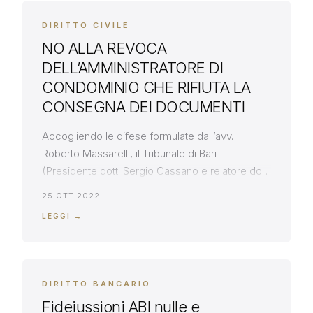
legge in particolare, nella sentenza della […]
DIRITTO CIVILE
NO ALLA REVOCA
DELL’AMMINISTRATORE DI
CONDOMINIO CHE RIFIUTA LA
CONSEGNA DEI DOCUMENTI
Accogliendo le difese formulate dall’avv.
Roberto Massarelli, il Tribunale di Bari
(Presidente dott. Sergio Cassano e relatore dott.
Gianluca Tarantino) con decreto del 16/9/2022,
25 OTT 2022
ha rigettato il ricorso per revoca
LEGGI →
dell’amministratore di condominio, ricorso
fondato, tra l’altro, sulla mancata consegna della
documentazione ai condomini. La revoca
dell’amministratore di condominio – precisa il
DIRITTO BANCARIO
Tribunale – non […]
Fideiussioni ABI nulle e