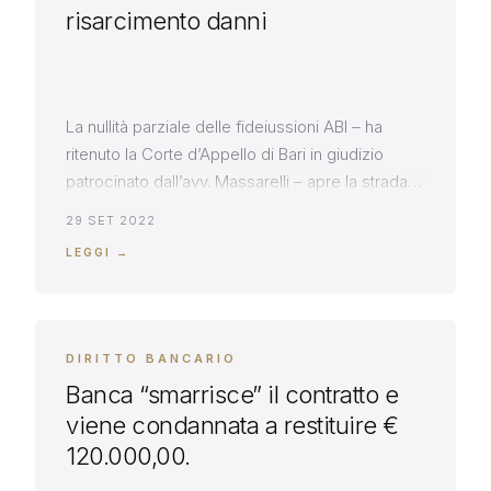
risarcimento danni
La nullità parziale delle fideiussioni ABI – ha
ritenuto la Corte d’Appello di Bari in giudizio
patrocinato dall’avv. Massarelli – apre la strada al
risarcimento danni ed alla domanda di
29 SET 2022
ripetizione d’indebito Su istanza dell’avv. Roberto
LEGGI →
Massarelli, la Corte d’Appello di Bari, con
sentenza del giugno 2022, dopo aver dichiarato
parzialmente nulle, per violazione della […]
DIRITTO BANCARIO
Banca “smarrisce” il contratto e
viene condannata a restituire €
120.000,00.