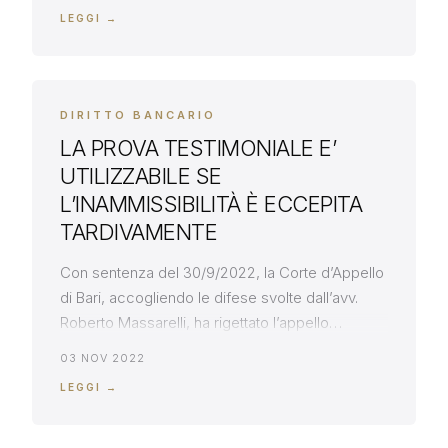
stato munito di provvisoria esecuzione, nel
LEGGI →
corso del giudizio di opposizione. Il Tribunale,
nel motivare il rigetto del ricorso per
dichiarazione di fallimento, ha rivendicato il
potere […]
DIRITTO BANCARIO
LA PROVA TESTIMONIALE E’
UTILIZZABILE SE
L’INAMMISSIBILITÀ È ECCEPITA
TARDIVAMENTE
Con sentenza del 30/9/2022, la Corte d’Appello
di Bari, accogliendo le difese svolte dall’avv.
Roberto Massarelli, ha rigettato l’appello
finalizzato all’accertamento di un credito. La
03 NOV 2022
Corte ha fondato il suo convincimento su una
LEGGI →
prova testimoniale che l’appellante aveva
censurato come inammissibile, avendo però
sollevato tardivamente la relativa eccezione. Si