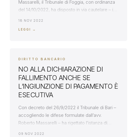
Massarelli, il Tribunale di Foggia, con ordinanza
del 14/10/2022, ha disposto in via cautelare – in
sede di opposizione a precetto – l’inibitoria
18 NOV 2022
all’avvio dell’azione esecutiva, fondata su quello
LEGGI →
che sembrava essere un mutuo fondiario, ma
che in realtà era un semplice finanziamento
finalizzato al reintegro del cash flow aziendale.
[…]
DIRITTO BANCARIO
NO ALLA DICHIARAZIONE DI
FALLIMENTO ANCHE SE
L’INGIUNZIONE DI PAGAMENTO È
ESECUTIVA
Con decreto del 26/9/2022 il Tribunale di Bari –
accogliendo le difese formulate dall’avv.
Roberto Massarelli – ha rigettato l’istanza di
fallimento fondata su decreto ingiuntivo che era
09 NOV 2022