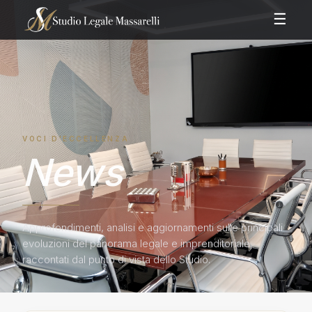
☰
VOCI D'ECCELLENZA
News
Approfondimenti, analisi e aggiornamenti sulle principali
evoluzioni del panorama legale e imprenditoriale,
raccontati dal punto di vista dello Studio.