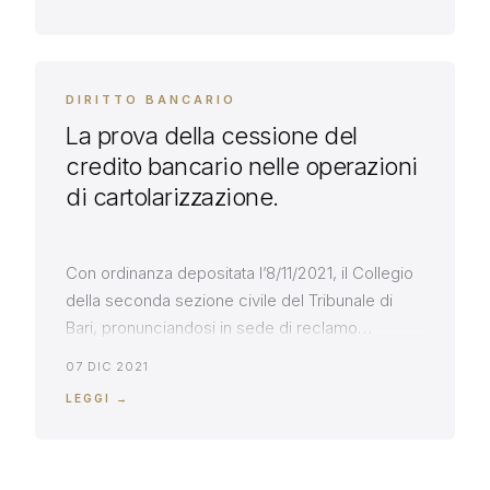
nel fornire in giudizio la prova della liquidazione
dei titoli. Interessante il passaggio della sentenza
in cui la Corte ha ritenuto […]
DIRITTO BANCARIO
La prova della cessione del
credito bancario nelle operazioni
di cartolarizzazione.
Con ordinanza depositata l’8/11/2021, il Collegio
della seconda sezione civile del Tribunale di
Bari, pronunciandosi in sede di reclamo
cautelare, ha accolto l’eccezione formulata
07 DIC 2021
dall’avvocato Massarelli, di inammissibilità
LEGGI →
dell’esecuzione immobiliare minacciata dalla
banca con l’atto di precetto, per non essere
stata fornita la prova della cessione del credito