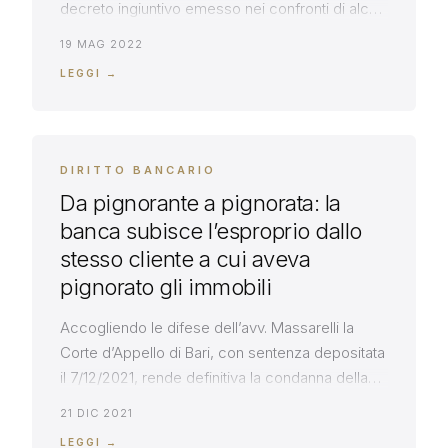
decreto ingiuntivo emesso nei confronti di alcuni
fideiussori, applicando i principi della
19 MAG 2022
Cassazione sulla nullità parziale delle
LEGGI →
fideiussioni ABI, censurate da Bankitalia per
violazione della legge antitrust (Cass. SS.UU.
41994/2021). Il Tribunale di Bari, accogliendo
l’opposizione a decreto ingiuntivo formulata […]
DIRITTO BANCARIO
Da pignorante a pignorata: la
banca subisce l’esproprio dallo
stesso cliente a cui aveva
pignorato gli immobili
Accogliendo le difese dell’avv. Massarelli la
Corte d’Appello di Bari, con sentenza depositata
il 7/12/2021, rende definitiva la condanna della
banca alla restituzione degli illegittimi addebiti
21 DIC 2021
operati sul conto. Decisivo il ritardo della banca
LEGGI →