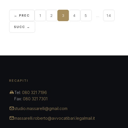
in seguito ad operazione di cartolarizzazione.
Non […]
1
2
3
4
5
…
14
← PREC
SUCC →
RECAPITI
Tel:
080 321 7196
Fax:
080 321 7301
studio.massarelli@gmail.com
massarelli.roberto@avvocatibari.legalmail.it