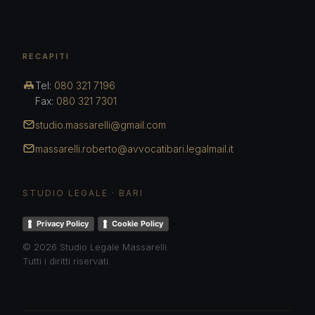
RECAPITI
Tel:
080 321 7196
Fax:
080 321 7301
studio.massarelli@gmail.com
massarelli.roberto@avvocatibari.legalmail.it
STUDIO LEGALE · BARI
Privacy Policy
Cookie Policy
© 2026 Studio Legale Massarelli.
Tutti i diritti riservati.