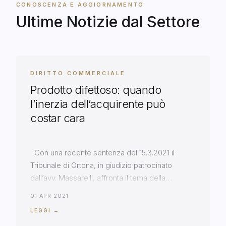
CONOSCENZA E AGGIORNAMENTO
Ultime Notizie dal Settore
DIRITTO COMMERCIALE
Prodotto difettoso: quando
l’inerzia dell’acquirente può
costar cara
Con una recente sentenza del 15.3.2021 il
Tribunale di Ortona, in giudizio patrocinato
dall’avv. Massarelli, affronta il tema della
prescrizione della garanzia per vizi del contratto
01 APR 2021
e della natura delle anomalie denunciate. Il
LEGGI →
Tribunale – condividendo la tesi dell’avv. Roberto