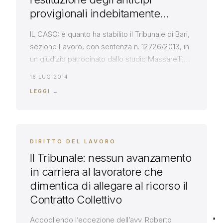
provigionali indebitamente
versati all’agente
IL CASO: è quanto ha stabilito il Tribunale di Bari,
sezione Lavoro, con sentenza n. 12726/2013, in
un giudizio patrocinato dallo studio Massarelli,
nel quale la società Alfa aveva convenuto in
16 LUG 2014
giudizio il suo ex agente (Beta) per sentirlo
LEGGI →
condannare alla restituzione delle provvigioni
versategli in eccedenza rispetto al credito
effettivamente maturato a tale titolo. […]
DIRITTO DEL LAVORO
Il Tribunale: nessun avanzamento
in carriera al lavoratore che
dimentica di allegare al ricorso il
Contratto Collettivo
Accogliendo l’eccezione dell’avv. Roberto