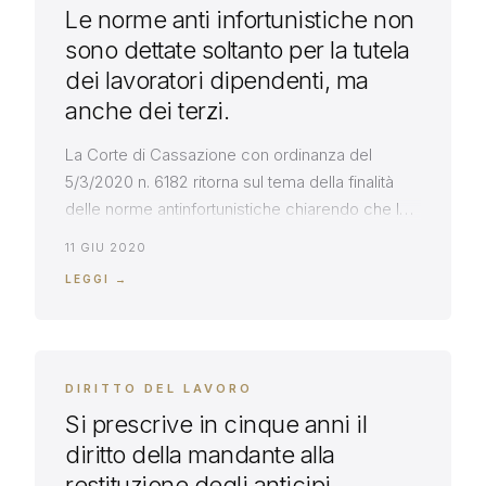
Le norme anti infortunistiche non
sono dettate soltanto per la tutela
dei lavoratori dipendenti, ma
anche dei terzi.
La Corte di Cassazione con ordinanza del
5/3/2020 n. 6182 ritorna sul tema della finalità
delle norme antinfortunistiche chiarendo che le
stesse sono dettate anche a tutela dei terzi,
11 GIU 2020
oltre che dei lavoratori, e sempre che la
LEGGI →
presenza dei terzi, estranei all’ambito lavorativo,
non abbia i caratteri della atipicità ed
eccezionalità tale da interrompere il […]
DIRITTO DEL LAVORO
Si prescrive in cinque anni il
diritto della mandante alla
restituzione degli anticipi