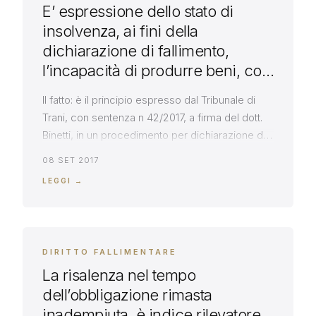
E’ espressione dello stato di
insolvenza, ai fini della
dichiarazione di fallimento,
l’incapacità di produrre beni, con
margini di redditività, e
Il fatto: è il principio espresso dal Tribunale di
l’impossibilità di ricorrere al
Trani, con sentenza n 42/2017, a firma del dott.
credito a condizioni normali
Binetti, in un procedimento per dichiarazione di
fallimento, avviato dall’avvocato Roberto
08 SET 2017
Massarelli, per conto di imprenditore che
LEGGI →
vantava crediti di fornitura nei confronti della
società fallenda Il principio: con la suddetta
sentenza n 42/2017 il Tribunale di […]
DIRITTO FALLIMENTARE
La risalenza nel tempo
dell’obbligazione rimasta
inadempiuta, è indice rilevatore