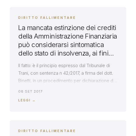
DIRITTO FALLIMENTARE
La mancata estinzione dei crediti
della Amministrazione Finanziaria
può considerarsi sintomatica
dello stato di insolvenza, ai fini
della dichiarazione di fallimento
Il fatto: è il principio espresso dal Tribunale di
Trani, con sentenza n 42/2017, a firma del dott.
Binetti, in un procedimento per dichiarazione di
fallimento, avviato dall’avvocato Roberto
08 SET 2017
Massarelli, per conto di un imprenditore che
LEGGI →
vantava crediti di fornitura nei confronti della
società fallenda Il principio di diritto: con la
suddetta sentenza n 42/2017, […]
DIRITTO FALLIMENTARE