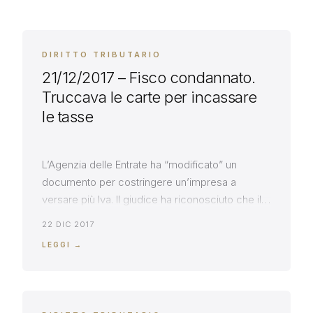
DIRITTO TRIBUTARIO
21/12/2017 – Fisco condannato.
Truccava le carte per incassare
le tasse
L’Agenzia delle Entrate ha “modificato” un
documento per costringere un’impresa a
versare più Iva. Il giudice ha riconosciuto che il
gruppo doveva riavere 200 mila euro
22 DIC 2017
LEGGI →