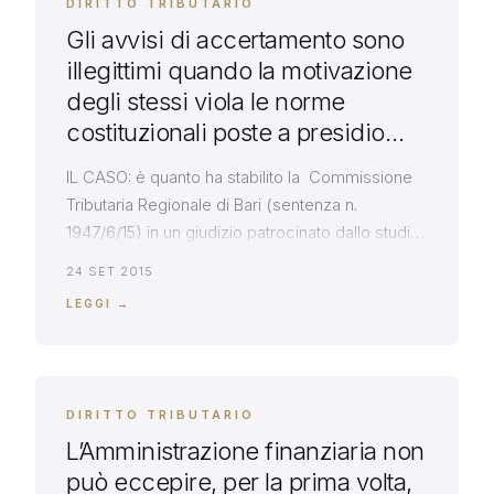
DIRITTO TRIBUTARIO
Gli avvisi di accertamento sono
illegittimi quando la motivazione
degli stessi viola le norme
costituzionali poste a presidio
della libertà e dell’autonomia
IL CASO: è quanto ha stabilito la Commissione
d’impresa ( art. 41 e 53 della
Tributaria Regionale di Bari (sentenza n.
Carta Costituzionale)
1947/6/15) in un giudizio patrocinato dallo studio
Massarelli, nel quale la società assistita
24 SET 2015
proponeva appello avverso la sentenza di
LEGGI →
rigetto delle ragioni del Contribuente, emessa
dalla Commissione Provinciale di Bari. È stata
nella circostanza eccepita la nullità della
pronuncia di primo […]
DIRITTO TRIBUTARIO
L’Amministrazione finanziaria non
può eccepire, per la prima volta,