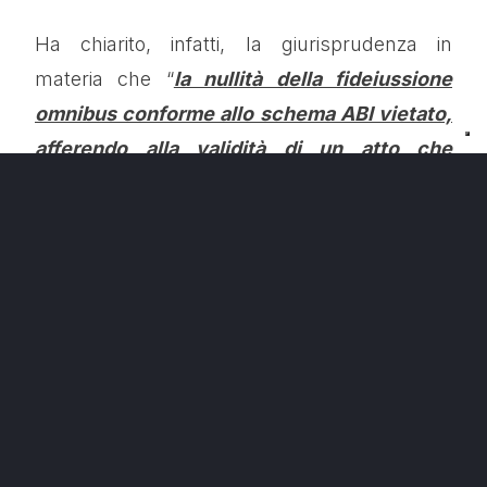
Ha chiarito, infatti, la giurisprudenza in
materia che “
la nullità della fideiussione
omnibus conforme allo schema ABI vietato,
afferendo alla validità di un atto che
rappresenta elemento costitutivo della
domanda, può essere
rilevata d’ufficio
in
qualsiasi stato e grado di giudizio
” (
cfr. Trib.
Salerno sent. n. 3016/2018 che a sua volta
richiama Cass. Civ. Sez. III, sent. n.
16621/2008
).