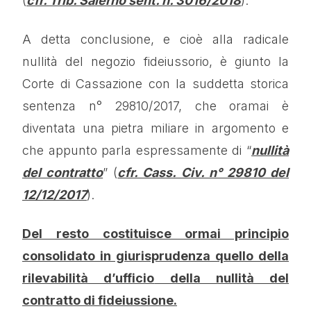
(
cfr. Trib. Salerno sent. n. 3016/2018
).
A detta conclusione, e cioè alla radicale
nullità del negozio fideiussorio, è giunto la
Corte di Cassazione con la suddetta storica
sentenza n° 29810/2017, che oramai è
diventata una pietra miliare in argomento e
che appunto parla espressamente di “
nullità
del contratto
” (
cfr. Cass. Civ. n° 29810 del
12/12/2017
).
Del resto costituisce ormai principio
consolidato in giurisprudenza quello della
rilevabilità d’ufficio
della nullità del
contratto di fideiussione.