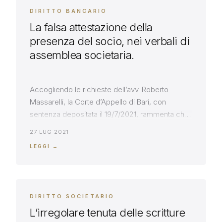
DIRITTO BANCARIO
La falsa attestazione della
presenza del socio, nei verbali di
assemblea societaria.
Accogliendo le richieste dell’avv. Roberto
Massarelli, la Corte d’Appello di Bari, con
sentenza depositata il 19/7/2021, rammenta che
il socio di società di capitali, che non abbia
27 LUG 2021
preso parte all’assemblea di approvazione del
LEGGI →
bilancio, dal cui verbale risulti invece presente,
non è tenuto a promuovere querela di falso. E’
sufficiente che neghi la sua presenza […]
DIRITTO SOCIETARIO
L’irregolare tenuta delle scritture