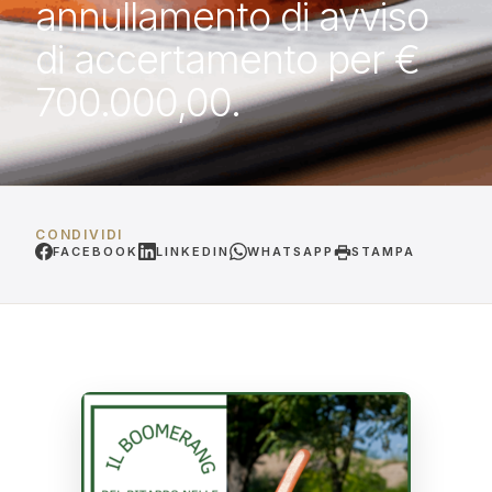
annullamento di avviso
di accertamento per €
700.000,00.
CONDIVIDI
FACEBOOK
LINKEDIN
WHATSAPP
STAMPA