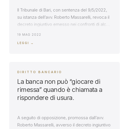
Il Tribunale di Bari, con sentenza del 9/5/2022,
su istanza dell’avv. Roberto Massarelli, revoca il
decreto ingiuntivo emesso nei confronti di alcuni
fideiussori, applicando i principi della
19 MAG 2022
Cassazione sulla nullità parziale delle
LEGGI →
fideiussioni ABI, censurate da Bankitalia per
violazione della legge antitrust (Cass. SS.UU.
41994/2021). Il Tribunale di Bari, accogliendo
l’opposizione a decreto ingiuntivo formulata […]
DIRITTO BANCARIO
La banca non può “giocare di
rimessa” quando è chiamata a
rispondere di usura.
A seguito di opposizione, promossa dall’avv.
Roberto Massarelli, avverso il decreto ingiuntivo