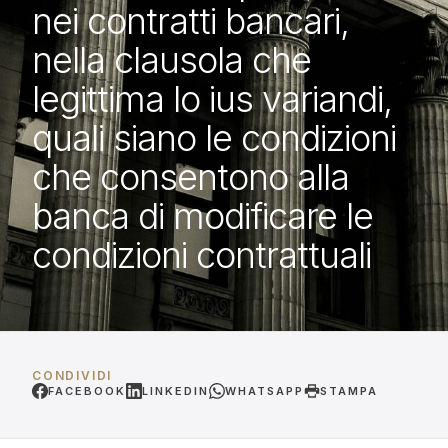
nei contratti bancari,
nella clausola che
legittima lo ius variandi,
quali siano le condizioni
che consentono alla
banca di modificare le
condizioni contrattuali
CONDIVIDI
FACEBOOK
LINKEDIN
WHATSAPP
STAMPA