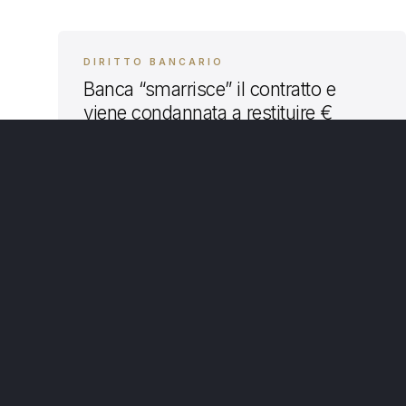
DIRITTO BANCARIO
Banca “smarrisce” il contratto e
viene condannata a restituire €
120.000,00.
Con pronuncia del 19 maggio 2022 il Tribunale di
Bari, accogliendo la domanda dell’avv. Roberto
Massarelli, condanna la banca al rimborso degli
illegittimi addebiti operati sul conto, non avendo
01 GIU 2022
la stessa prodotto in giudizio – perché
LEGGI →
irreperibile – il contratto di accensione del conto
che potesse legittimare quegli addebiti. Si dà
atto, nella pronuncia, che […]