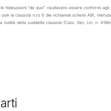
he le fideiussioni “de quo” risultavano essere conformi agl
 cioè la clausola n.ro 6 dei richiamati schemi ABI, ritenu
i la nullità della suddetta clausola (Cass. Sez. Un. n. 41
arti