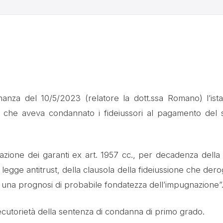
nanza del 10/5/2023 (relatore la dott.ssa Romano) l’ist
o, che aveva condannato i fideiussori al pagamento del 
razione dei garanti ex art. 1957 cc., per decadenza della b
a legge antitrust, della clausola della fideiussione che dero
 una prognosi di probabile fondatezza dell’impugnazione”
secutorietà della sentenza di condanna di primo grado.