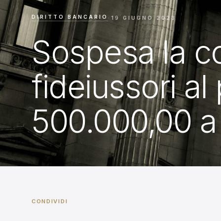
DIRITTO BANCARIO
·
19 GIUGNO 2023
Sospesa la c
fideiussori a
500.000,00 a
CONDIVIDI