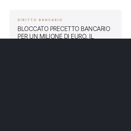
DIRITTO BANCARIO
BLOCCATO PRECETTO BANCARIO
PER UN MILIONE DI EURO. IL
MUTUO NON È QUELLO CHE
SEMBRA
Accogliendo l’opposizione dell’avv. Roberto
Massarelli, il Tribunale di Foggia, con ordinanza
del 14/10/2022, ha disposto in via cautelare – in
sede di opposizione a precetto – l’inibitoria
18 NOV 2022
all’avvio dell’azione esecutiva, fondata su quello
LEGGI →
che sembrava essere un mutuo fondiario, ma
che in realtà era un semplice finanziamento
finalizzato al reintegro del cash flow aziendale.
[…]