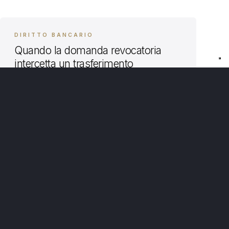
DIRITTO BANCARIO
Quando la domanda revocatoria
intercetta un trasferimento
immobiliare simulato
Con sentenza n. 652/2025 pubblicata il
18/4/2025, la Corte di Cassazione, accogliendo
il ricorso dell’avv. Roberto Massarelli, ha fissato
alcuni principi di diritto che regolano l’ipotesi in
19 GIU 2025
cui lo stesso immobile (che non faccia più parte
LEGGI →
del patrimonio del debitore in quanto da questi
retrocesso all’originario cedente), sia
interessato, per un verso, da domanda
revocatoria […]